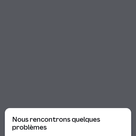
Début du dialogue
Nous rencontrons quelques
problèmes